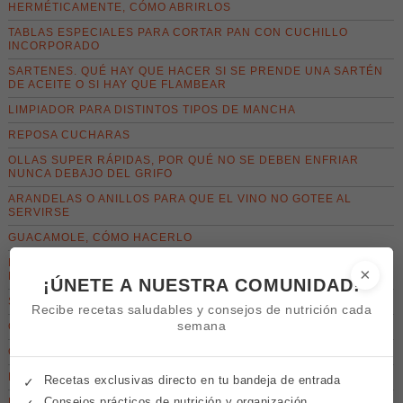
HERMÉTICAMENTE, CÓMO ABRIRLOS
TABLAS ESPECIALES PARA CORTAR PAN CON CUCHILLO
INCORPORADO
SARTENES. QUÉ HAY QUE HACER SI SE PRENDE UNA SARTÉN
DE ACEITE O SI HAY QUE FLAMBEAR
LIMPIADOR PARA DISTINTOS TIPOS DE MANCHA
REPOSA CUCHARAS
OLLAS SUPER RÁPIDAS, POR QUÉ NO SE DEBEN ENFRIAR
NUNCA DEBAJO DEL GRIFO
ARANDELAS O ANILLOS PARA QUE EL VINO NO GOTEE AL
SERVIRSE
GUACAMOLE, CÓMO HACERLO
PROTECTORES DEL CALOR O SOPORTES PARA LAS
×
ENCIMERAS SINTÉTICAS
¡ÚNETE A NUESTRA COMUNIDAD!
SACACORCHOS DE BOTELLAS DE VINO
Recibe recetas saludables y consejos de nutrición cada
semana
QUEMADOR DE CARAMELO
OLLAS QUEMADAS
PRENSA AJOS
Recetas exclusivas directo en tu bandeja de entrada
✓
Consejos prácticos de nutrición y organización
PLANCHAS ELÉCTRICAS PARA ALIMENTOS